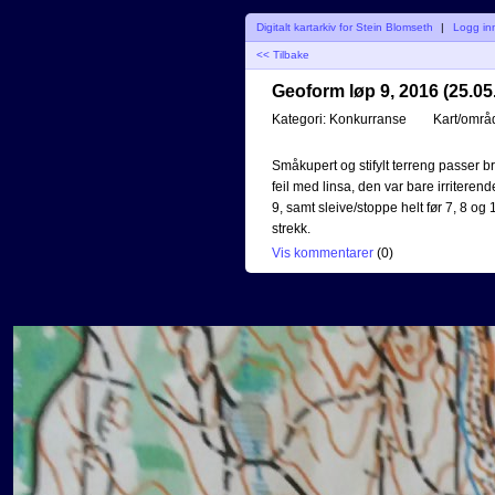
Digitalt kartarkiv for Stein Blomseth
|
Logg in
<< Tilbake
Geoform løp 9, 2016 (25.05
Kategori:
Konkurranse
Kart/områ
Småkupert og stifylt terreng passer bra
feil med linsa, den var bare irriterend
9, samt sleive/stoppe helt før 7, 8 og 
strekk.
Vis kommentarer
(
0
)