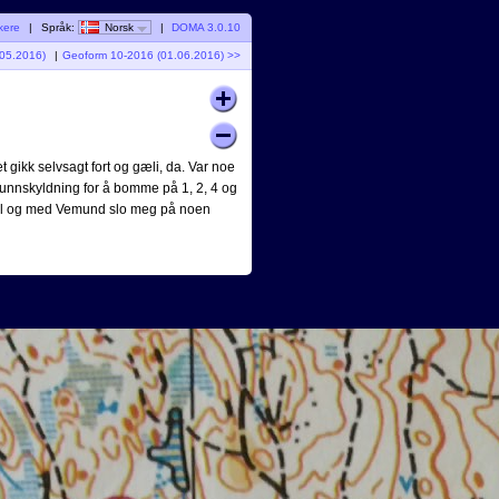
kere
|
Språk:
Norsk
|
DOMA 3.0.10
.05.2016)
|
Geoform 10-2016 (01.06.2016) >>
et gikk selvsagt fort og gæli, da. Var noe
Fin unnskyldning for å bomme på 1, 2, 4 og
 at til og med Vemund slo meg på noen