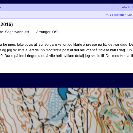
n
Alle bru
<< 15-stafetten (20
.2016)
de:
Sognsvann øst
Arrangør:
OSI
 for meg, følte tidvis at jeg løp ganske fort og klarte å presse på litt, det var digg. D
e og jeg skjønte allerede inn mot første post at det ble vrient å finlese kart i dag. 
10. Durte på inn i ringen uten å vite helt hvilken detalj jeg skulle til. Det medførte