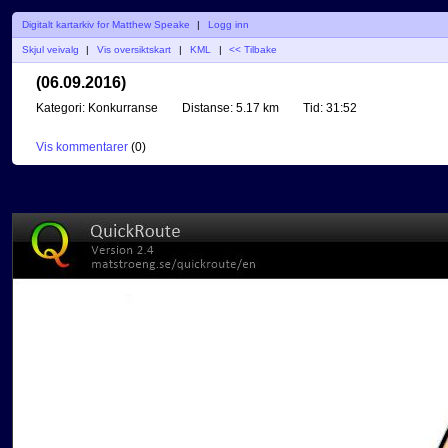
Digitalt kartarkiv for Matthew Speake
|
Logg inn
Skjul veivalg
|
Vis oversiktskart
|
KML
|
<< Tilbake
(06.09.2016)
Kategori:
Konkurranse
Distanse:
5.17 km
Tid:
31:52
Vis kommentarer
(
0
)