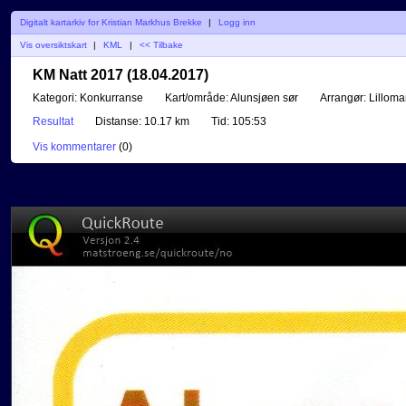
Digitalt kartarkiv for Kristian Markhus Brekke
|
Logg inn
Vis oversiktskart
|
KML
|
<< Tilbake
KM Natt 2017 (18.04.2017)
Kategori:
Konkurranse
Kart/område:
Alunsjøen sør
Arrangør:
Lilloma
Resultat
Distanse:
10.17 km
Tid:
105:53
Vis kommentarer
(
0
)