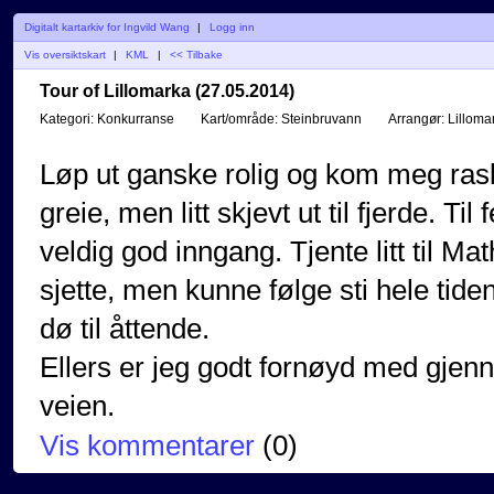
Digitalt kartarkiv for Ingvild Wang
|
Logg inn
Vis oversiktskart
|
KML
|
<< Tilbake
Tour of Lillomarka (27.05.2014)
Kategori:
Konkurranse
Kart/område:
Steinbruvann
Arrangør:
Lilloma
Løp ut ganske rolig og kom meg raskt
greie, men litt skjevt ut til fjerde. Ti
veldig god inngang. Tjente litt til Math
sjette, men kunne følge sti hele tiden
dø til åttende.
Ellers er jeg godt fornøyd med gjen
veien.
Vis kommentarer
(
0
)