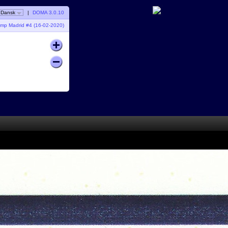
Dansk
|
DOMA 3.0.10
mp Madrid #4 (16-02-2020)