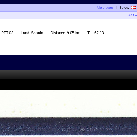
Alle brugere
|
Sprog:
<< Ca
- PET-03
Land:
Spania
Distance:
9.05 km
Tid:
67:13