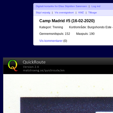
Digitalt kortarkiv for Elias Skjolden Sørensen
|
Log ind
Skjul vejvalg
|
Vis oversigtskort
|
KMZ
|
Tilbage
Camp Madrid #5 (16-02-2020)
Kategori:
Trening
Kort/område:
Burgohondo Este 
Gennemsnitspuls:
152
Maxpuls:
190
Vis kommentarer
(
0
)