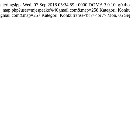
enteringsløp.
Wed, 07 Sep 2016 05:34:59 +0000
DOMA 3.0.10
gfx/b
how_map.php?user=mjespeake%40gmail.com&map=258
Kategori: Konku
%40gmail.com&map=257
Kategori: Konkurranse<br /><br />
Mon, 05 Se