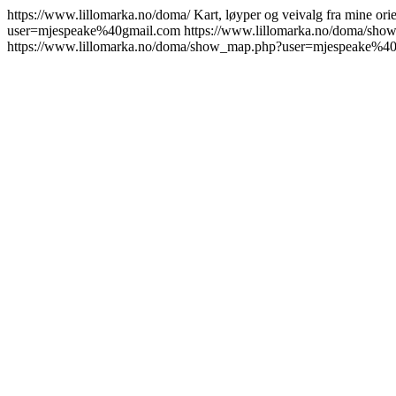
https://www.lillomarka.no/doma/
Kart, løyper og veivalg fra mine ori
user=mjespeake%40gmail.com
https://www.lillomarka.no/doma/s
https://www.lillomarka.no/doma/show_map.php?user=mjespeake