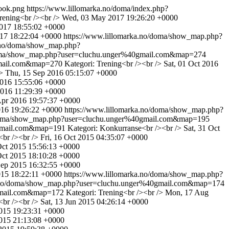
ook.png
https://www.lillomarka.no/doma/index.php?
rening<br /><br />
Wed, 03 May 2017 19:26:20 +0000
017 18:55:02 +0000
017 18:22:04 +0000
https://www.lillomarka.no/doma/show_map.php?
a.no/doma/show_map.php?
doma/show_map.php?user=cluchu.unger%40gmail.com&map=274
0gmail.com&map=270
Kategori: Trening<br /><br />
Sat, 01 Oct 2016
>
Thu, 15 Sep 2016 05:15:07 +0000
016 15:55:06 +0000
016 11:29:39 +0000
Apr 2016 19:57:37 +0000
016 19:26:22 +0000
https://www.lillomarka.no/doma/show_map.php?
/doma/show_map.php?user=cluchu.unger%40gmail.com&map=195
0gmail.com&map=191
Kategori: Konkurranse<br /><br />
Sat, 31 Oct
<br /><br />
Fri, 16 Oct 2015 04:35:07 +0000
Oct 2015 15:56:13 +0000
Oct 2015 18:10:28 +0000
Sep 2015 16:32:55 +0000
015 18:22:11 +0000
https://www.lillomarka.no/doma/show_map.php?
a.no/doma/show_map.php?user=cluchu.unger%40gmail.com&map=174
0gmail.com&map=172
Kategori: Trening<br /><br />
Mon, 17 Aug
<br /><br />
Sat, 13 Jun 2015 04:26:14 +0000
015 19:23:31 +0000
015 21:13:08 +0000