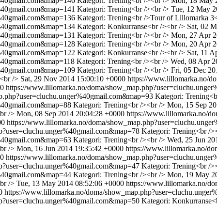
er%40gmail.com&map=146
Kategori: Trening<br /><br />
Mon, 18 May 
er%40gmail.com&map=141
Kategori: Trening<br /><br />
Tue, 12 May 2
er%40gmail.com&map=136
Kategori: Trening<br />Tour of Lillomarka 3
er%40gmail.com&map=134
Kategori: Konkurranse<br /><br />
Sat, 02 
er%40gmail.com&map=131
Kategori: Trening<br /><br />
Mon, 27 Apr 2
er%40gmail.com&map=128
Kategori: Trening<br /><br />
Mon, 20 Apr 2
er%40gmail.com&map=122
Kategori: Konkurranse<br /><br />
Sat, 11 A
er%40gmail.com&map=118
Kategori: Trening<br /><br />
Wed, 08 Apr 2
er%40gmail.com&map=109
Kategori: Trening<br /><br />
Fri, 05 Dec 2
<br />
Sat, 29 Nov 2014 15:00:10 +0000
https://www.lillomarka.no
00
https://www.lillomarka.no/doma/show_map.php?user=cluchu.ung
map.php?user=cluchu.unger%40gmail.com&map=93
Kategori: Trening<b
er%40gmail.com&map=88
Kategori: Trening<br /><br />
Mon, 15 Sep 20
br />
Mon, 08 Sep 2014 20:04:28 +0000
https://www.lillomarka.no
00
https://www.lillomarka.no/doma/show_map.php?user=cluchu.un
php?user=cluchu.unger%40gmail.com&map=78
Kategori: Trening<br />
er%40gmail.com&map=63
Kategori: Trening<br /><br />
Wed, 25 Jun 20
br />
Mon, 16 Jun 2014 19:35:42 +0000
https://www.lillomarka.no
00
https://www.lillomarka.no/doma/show_map.php?user=cluchu.ung
php?user=cluchu.unger%40gmail.com&map=47
Kategori: Trening<br />
er%40gmail.com&map=44
Kategori: Trening<br /><br />
Mon, 19 May 20
br />
Tue, 13 May 2014 08:52:06 +0000
https://www.lillomarka.no
0
https://www.lillomarka.no/doma/show_map.php?user=cluchu.ung
php?user=cluchu.unger%40gmail.com&map=50
Kategori: Konkurranse<b