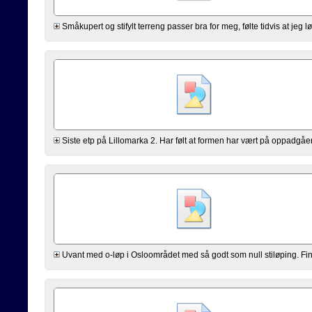
Småkupert og stifylt terreng passer bra for meg, følte tidvis at jeg lø
Siste etp på Lillomarka 2. Har følt at formen har vært på oppadgående
Uvant med o-løp i Osloområdet med så godt som null stiløping. Fin 