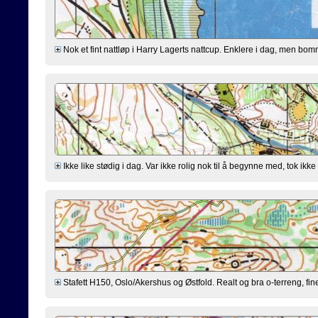
Nok et fint nattløp i Harry Lagerts nattcup. Enklere i dag, men bommi
Ikke like stødig i dag. Var ikke rolig nok til å begynne med, tok ikke
Stafett H150, Oslo/Akershus og Østfold. Realt og bra o-terreng, fine