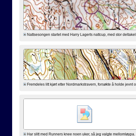
Nattsesongen startet med Harry Lagerts nattcup, med stor deltakels
Fremdeles litt kjørt etter Nordmarkstravern, forsøkte å holde jevnt og
Har slitt med Runners knee noen uker, så jeg valgte mellomløypa. 