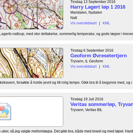
Tirsdag 13 September 2016
Harry Lagert løp 1 2016
Maridalen, Nydalen
Natt
Vis oversiktskart
|
KML
agerts nattcup, med stor deltakelse, sommerlig temperatur, og gode løyper i krevend
Tirsdag 6 September 2016
Geoform Øvresetertjern
Tryvann, IL Geoform
Vis oversiktskart
|
KML
kstravern, forsøkte å holde jevnt og litt rolig tempo. Gikk bra til å begynne med, og i
Tirsdag 19 Juli 2016
Veritas sommerløp, Tryva
Tryvann, Veritas BIL
uker, så jeg valgte mellomløypa. Det gikk bra, både med kneet og med løpet. Hard l