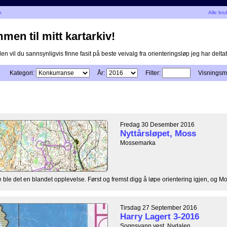
n
Alle bru
men til mitt kartarkiv!
n vil du sannsynligvis finne fasit på beste veivalg fra orienteringsløp jeg har deltatt 
Kategori:
År:
Filter:
Visningsm
Fredag 30 Desember 2016
Nyttårsløpet, Moss
Mossemarka
ble det en blandet opplevelse. Først og fremst digg å løpe orientering igjen, og Mo
Tirsdag 27 September 2016
Harry Lagert 3-2016
Sognsvann vest, Nydalen