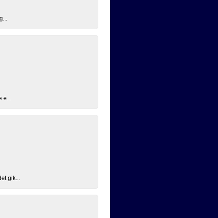
...
 e...
t gik...