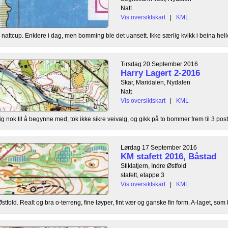
Natt
Vis oversiktskart
|
KML
s nattcup. Enklere i dag, men bomming ble det uansett. Ikke særlig kvikk i beina heller
Tirsdag 20 September 2016
Harry Lagert 2-2016
Skar, Maridalen, Nydalen
Natt
Vis oversiktskart
|
KML
olig nok til å begynne med, tok ikke sikre veivalg, og gikk på to bommer frem til 3 post
Lørdag 17 September 2016
KM stafett 2016, Båstad
Stiklatjern, Indre Østfold
stafett, etappe 3
Vis oversiktskart
|
KML
tfold. Realt og bra o-terreng, fine løyper, fint vær og ganske fin form. A-laget, som b