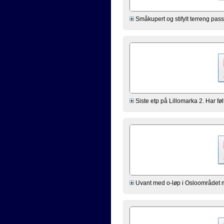
Småkupert og stifylt terreng passer
Siste etp på Lillomarka 2. Har føl
Uvant med o-løp i Osloområdet me