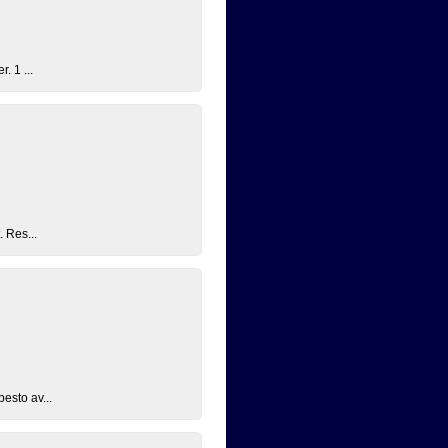
. 1 ...
. Res...
esto av...