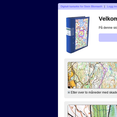
Digitalt kartarkiv for Stein Blomseth
|
Logg in
Velkom
På denne side
Etter over to måneder med skade 