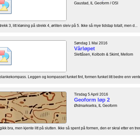
Gaustad, IL Geoform / OSI
ekk 3, litt kløning på strekk 4, ørliten sleiv på 5. Ikke så mye tidstap totalt, men d...
Søndag 1 Mai 2016
Vårløpet
Slettåsen, Kolbotn & Skimt, Mellom
 plankekompass. Leggen og kompasset funket fint, formen funket litt bedre enn ventet
Tirsdag 5 April 2016
Geoform løp 2
Østmarksetra, IL Geoform
k bra, men kjente litt på slutten. Ikke så spent på formen, den er skral etter en tren