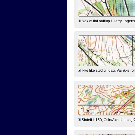
Nok et fint nattløp i Harry Lagert
Ikke like stødig i dag. Var ikke r
Stafett H150, Oslo/Akershus og Øs