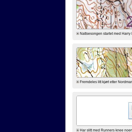
Nattsesongen startet med Harry L
Fremdeles litt kjørt etter Nordmar
Har slitt med Runners knee noen 