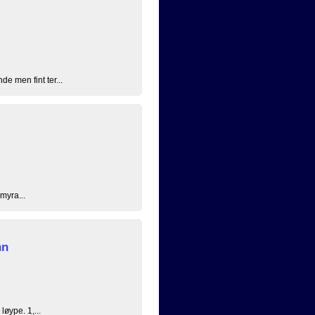
e men fint ter...
 myra...
nn
øype. 1,...