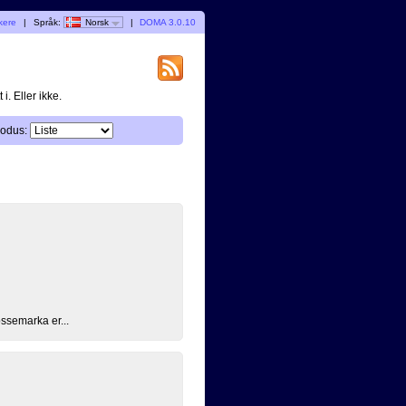
kere
|
Språk:
Norsk
|
DOMA 3.0.10
i. Eller ikke.
odus:
ssemarka er...