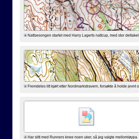
Nattsesongen startet med Harry Lagerts nattcup, med stor deltakels
Fremdeles litt kjørt etter Nordmarkstravern, forsøkte å holde jevnt og
Har slitt med Runners knee noen uker, så jeg valgte mellomløypa. 