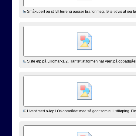
Småkupert og stifylt terreng passer bra for meg, følte tidvis at jeg lø
Siste etp på Lillomarka 2. Har følt at formen har vært på oppadgående
Uvant med o-løp i Osloområdet med så godt som null stiløping. Fin 