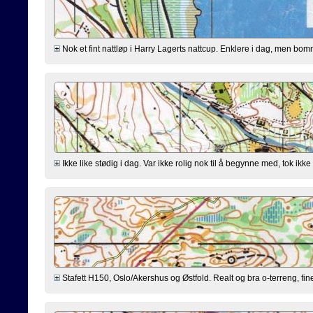
Nok et fint nattløp i Harry Lagerts nattcup. Enklere i dag, men bommi
Ikke like stødig i dag. Var ikke rolig nok til å begynne med, tok ikke
Stafett H150, Oslo/Akershus og Østfold. Realt og bra o-terreng, fine