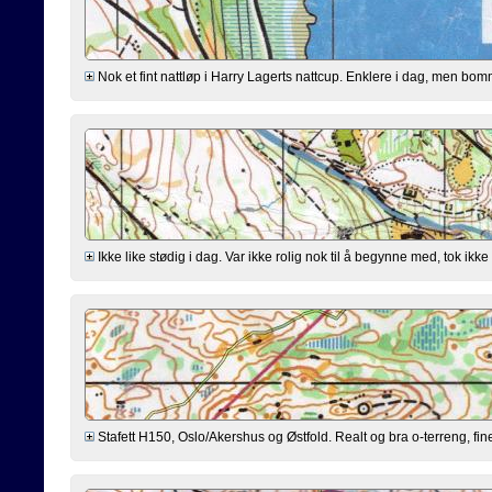
Nok et fint nattløp i Harry Lagerts nattcup. Enklere i dag, men bommi
Ikke like stødig i dag. Var ikke rolig nok til å begynne med, tok ikke
Stafett H150, Oslo/Akershus og Østfold. Realt og bra o-terreng, fine