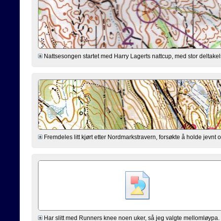
Nattsesongen startet med Harry Lagerts nattcup, med stor deltakels
Fremdeles litt kjørt etter Nordmarkstravern, forsøkte å holde jevnt og
Har slitt med Runners knee noen uker, så jeg valgte mellomløypa. 