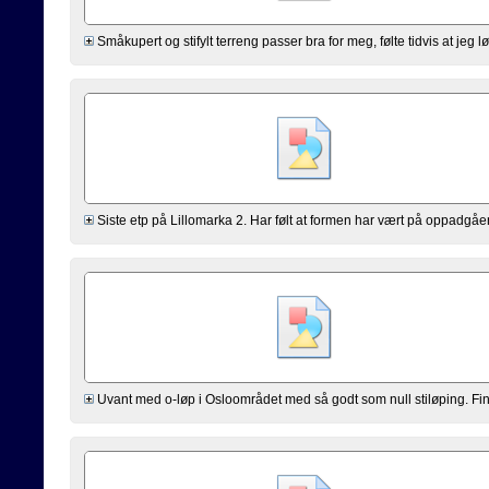
Småkupert og stifylt terreng passer bra for meg, følte tidvis at jeg lø
Siste etp på Lillomarka 2. Har følt at formen har vært på oppadgående
Uvant med o-løp i Osloområdet med så godt som null stiløping. Fin 