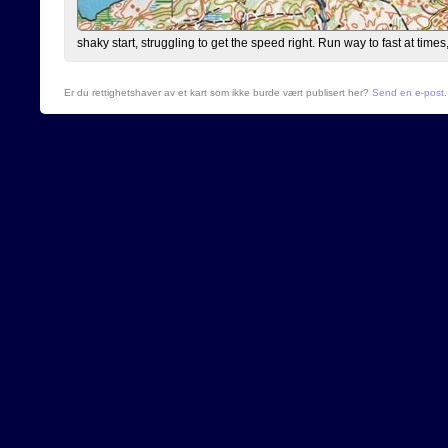
shaky start, struggling to get the speed right. Run way to fast at times
Er du rettighetshaver av et kart som ikke burde vært publisert her?
Send en e-post
.