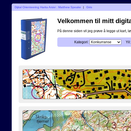
Dijital Orienteering Harita Arsivi : Matthew Speake
|
Giris
Velkommen til mitt digita
På denne siden vil jeg prøve å legge ut kart, løy
Kategori:
Yil: