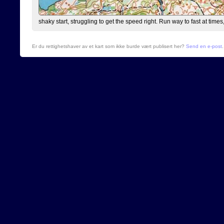
shaky start, struggling to get the speed right. Run way to fast at times
Er du rettighetshaver av et kart som ikke burde vært publisert her?
Send en e-post
.