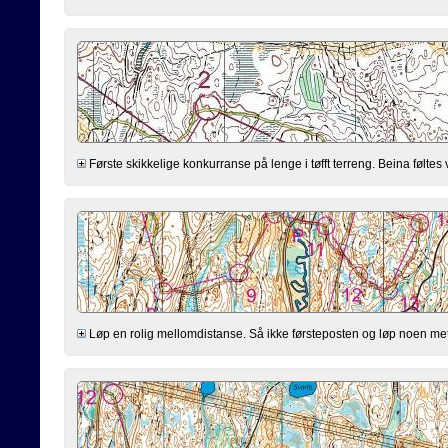
Første skikkelige konkurranse på lenge i tøfft terreng. Beina føltes
Løp en rolig mellomdistanse. Så ikke førsteposten og løp noen meter