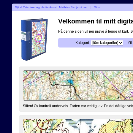
Dijital Orienteering Harita Arsivi : Mathias Benjaminsen
|
Giris
Velkommen til mitt digita
På denne siden vil jeg prøve å legge ut kart, løy
Kategori:
Yil:
Sliten! Ok kontroll underveis. Farten var veldig lav. En del dårlige vei