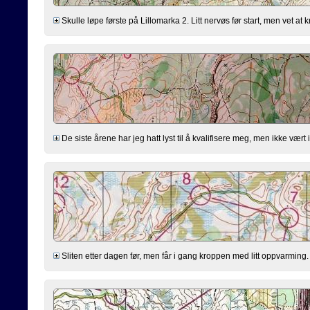
Skulle løpe første på Lillomarka 2. Litt nervøs før start, men vet at 
De siste årene har jeg hatt lyst til å kvalifisere meg, men ikke vært
Sliten etter dagen før, men får i gang kroppen med litt oppvarming. Tr