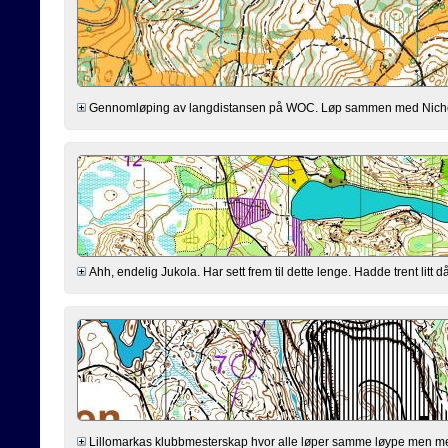
Gennomløping av langdistansen på WOC. Løp sammen med Nicholas, r
Ahh, endelig Jukola. Har sett frem til dette lenge. Hadde trent litt då
Lillomarkas klubbmesterskap hvor alle løper samme løype men med 