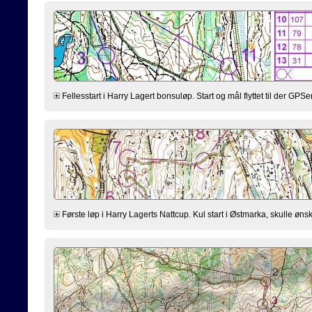
Fellesstart i Harry Lagert bonsuløp. Start og mål flyttet til der GPSen st
Første løp i Harry Lagerts Nattcup. Kul start i Østmarka, skulle ønske 