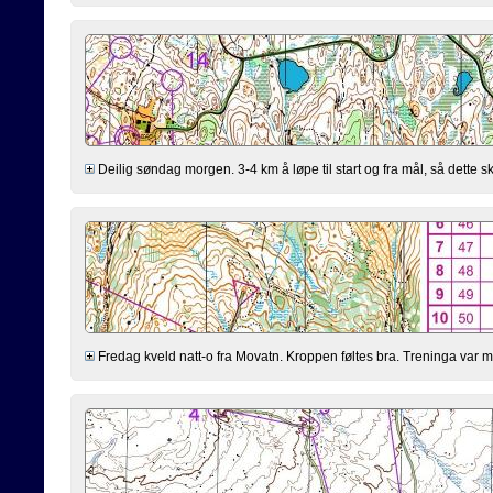
Deilig søndag morgen. 3-4 km å løpe til start og fra mål, så dette s
Fredag kveld natt-o fra Movatn. Kroppen føltes bra. Treninga var men