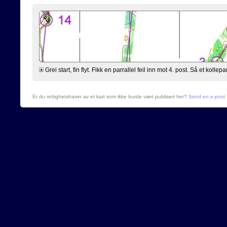
Grei start, fin flyt. Fikk en parrallel feil inn mot 4. post. Så et kollepar
Er du rettighetshaver av et kart som ikke burde vært publisert her?
Send en e-post
.