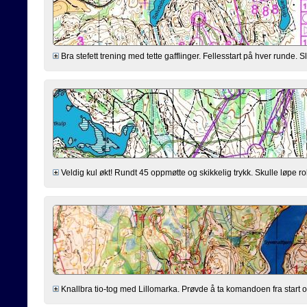
Bra stefett trening med tette gafflinger. Fellesstart på hver runde. Slit
Veldig kul økt! Rundt 45 oppmøtte og skikkelig trykk. Skulle løpe ro
Knallbra tio-tog med Lillomarka. Prøvde å ta komandoen fra start og