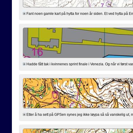
Fant noen gamle kart på hytta for noen år siden. Et ved hytta på En
Hadde fått tak i kvinnenes sprint finale i Venezia. Og når vi først
Etter å ha sett på GPSen synes jeg ikke løypa så så vanskelig ut, men