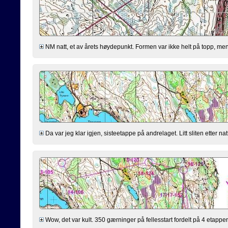
NM natt, et av årets høydepunkt. Formen var ikke helt på topp, men bu
Da var jeg klar igjen, sisteetappe på andrelaget. Litt sliten etter nat
Wow, det var kult. 350 gærninger på fellesstart fordelt på 4 etapper