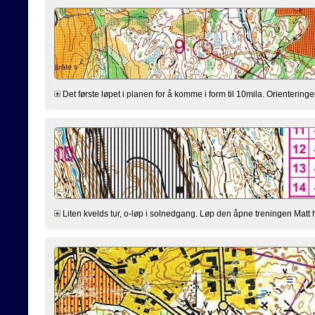
Det første løpet i planen for å komme i form til 10mila. Orienteringen
Liten kvelds tur, o-løp i solnedgang. Løp den åpne treningen Matt