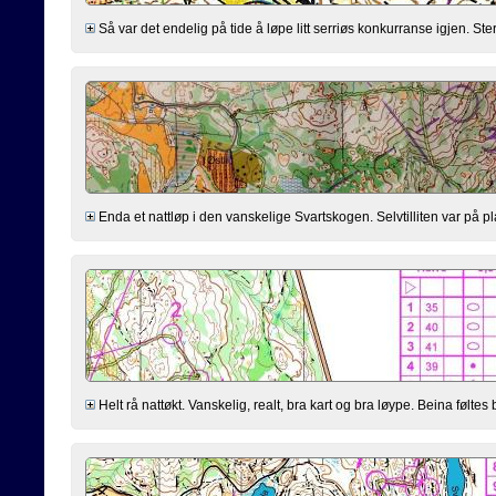
Så var det endelig på tide å løpe litt serriøs konkurranse igjen. Sterkt
Enda et nattløp i den vanskelige Svartskogen. Selvtilliten var på plas
Helt rå nattøkt. Vanskelig, realt, bra kart og bra løype. Beina føltes