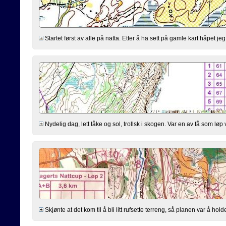
Startet først av alle på natta. Etter å ha sett på gamle kart håpet je
Nydelig dag, lett tåke og sol, trollsk i skogen. Var en av få som løp v
Skjønte at det kom til å bli litt rufsette terreng, så planen var å hold