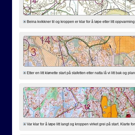
Beina kvikkner til og kroppen er klar for å løpe etter litt oppvarming.
Etter en litt klønette start på stafetten etter natta lå vi litt bak og pl
Var klar for å løpe litt langt og kroppen virket grei på start. Klarte f