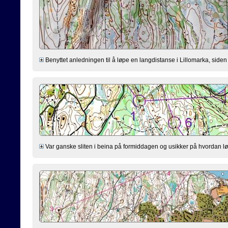
Benyttet anledningen til å løpe en langdistanse i Lillomarka, siden j
Var ganske sliten i beina på formiddagen og usikker på hvordan løp