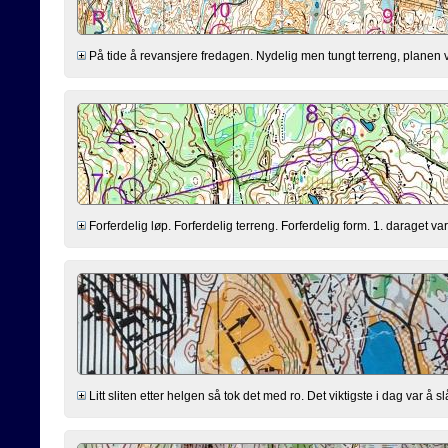
På tide å revansjere fredagen. Nydelig men tungt terreng, planen var å 
Forferdelig løp. Forferdelig terreng. Forferdelig form. 1. daraget var 
Litt sliten etter helgen så tok det med ro. Det viktigste i dag var å slå In