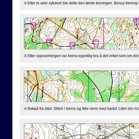
Etter to uker sykdom ble dette den første treningen. Bonus trening 
Etter oppvarmingen var beina egentlig bra å det virket som om det s
Bakpå fra start. Sliten i beina og ikke venn med kartet. Liten sliv mo