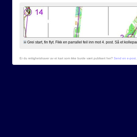
Grei start, fin flyt. Fikk en parrallel feil inn mot 4. post. Så et kollepar
Er du rettighetshaver av et kart som ikke burde vært publisert her?
Send en e-post
.