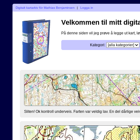
Digitalt kartarkiv för Mathias Benjaminsen
|
Logga in
Velkommen til mitt digita
På denne siden vil jeg prøve å legge ut kart, løy
Kategori:
Sliten! Ok kontroll underveis. Farten var veldig lav. En del dårlige vei