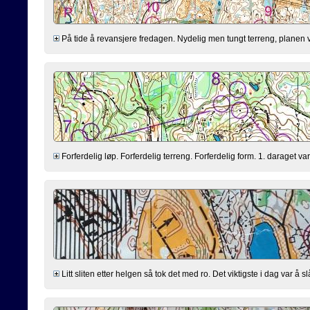
På tide å revansjere fredagen. Nydelig men tungt terreng, planen var å 
Forferdelig løp. Forferdelig terreng. Forferdelig form. 1. daraget var 
Litt sliten etter helgen så tok det med ro. Det viktigste i dag var å slå In