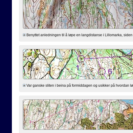
Benyttet anledningen til å løpe en langdistanse i Lillomarka, siden j
Var ganske sliten i beina på formiddagen og usikker på hvordan løp