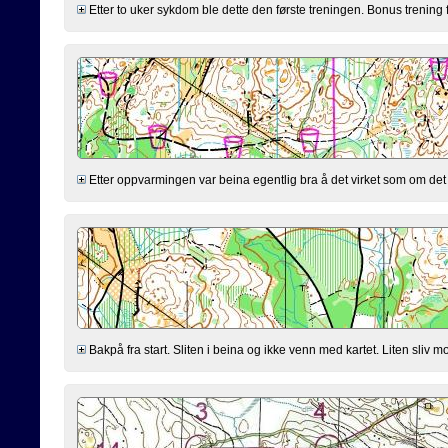
Etter to uker sykdom ble dette den første treningen. Bonus trening 
Etter oppvarmingen var beina egentlig bra å det virket som om det s
Bakpå fra start. Sliten i beina og ikke venn med kartet. Liten sliv mo