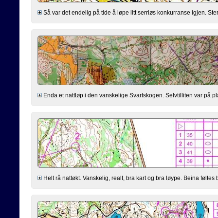
Så var det endelig på tide å løpe litt serriøs konkurranse igjen. Sterkt
Enda et nattløp i den vanskelige Svartskogen. Selvtilliten var på plas
Helt rå nattøkt. Vanskelig, realt, bra kart og bra løype. Beina føltes