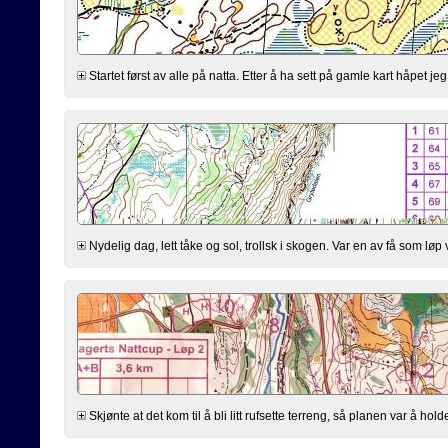
Startet først av alle på natta. Etter å ha sett på gamle kart håpet je
Nydelig dag, lett tåke og sol, trollsk i skogen. Var en av få som løp v
Skjønte at det kom til å bli litt rufsette terreng, så planen var å hold