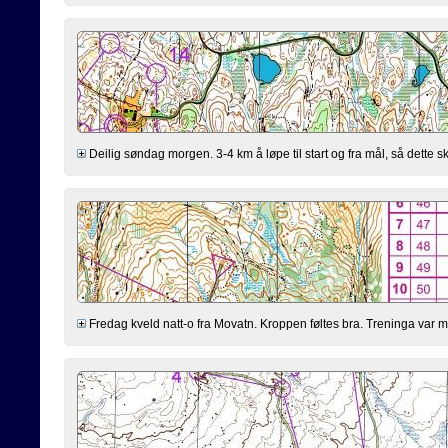
Deilig søndag morgen. 3-4 km å løpe til start og fra mål, så dette s
Fredag kveld natt-o fra Movatn. Kroppen føltes bra. Treninga var men