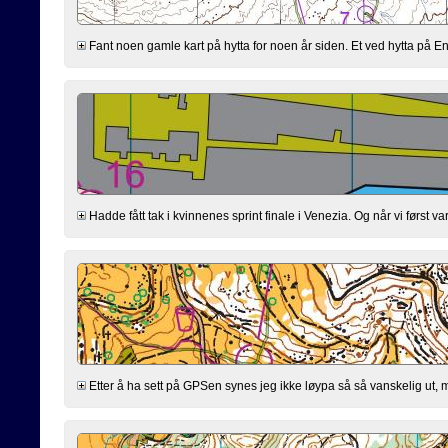
Fant noen gamle kart på hytta for noen år siden. Et ved hytta på En
Hadde fått tak i kvinnenes sprint finale i Venezia. Og når vi først
Etter å ha sett på GPSen synes jeg ikke løypa så så vanskelig ut, men