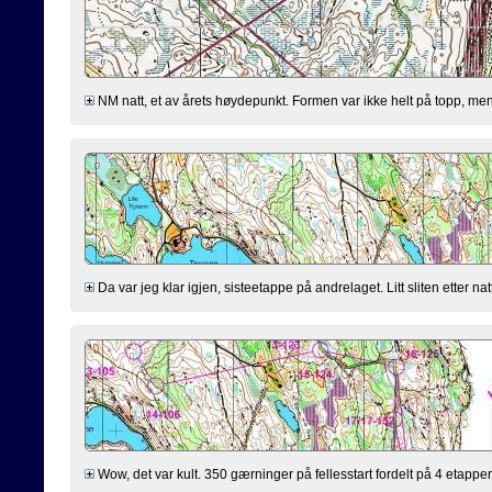
NM natt, et av årets høydepunkt. Formen var ikke helt på topp, men bu
Da var jeg klar igjen, sisteetappe på andrelaget. Litt sliten etter nat
Wow, det var kult. 350 gærninger på fellesstart fordelt på 4 etapper