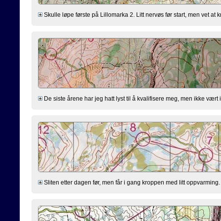
Skulle løpe første på Lillomarka 2. Litt nervøs før start, men vet at 
De siste årene har jeg hatt lyst til å kvalifisere meg, men ikke vært
Sliten etter dagen før, men får i gang kroppen med litt oppvarming. Tr