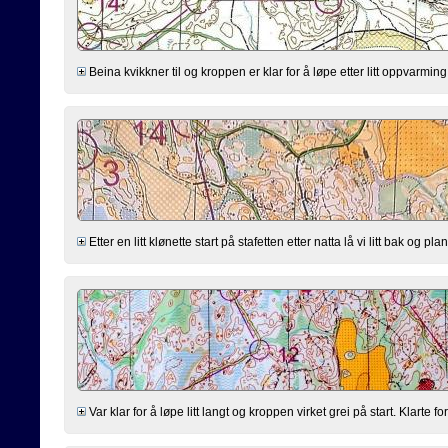
Beina kvikkner til og kroppen er klar for å løpe etter litt oppvarming.
Etter en litt klønette start på stafetten etter natta lå vi litt bak og pl
Var klar for å løpe litt langt og kroppen virket grei på start. Klarte f