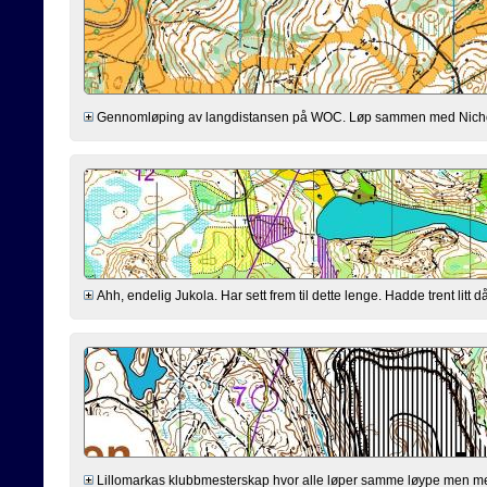
Gennomløping av langdistansen på WOC. Løp sammen med Nicholas, r
Ahh, endelig Jukola. Har sett frem til dette lenge. Hadde trent litt då
Lillomarkas klubbmesterskap hvor alle løper samme løype men med 