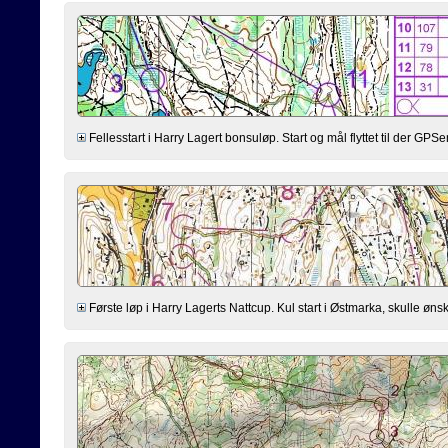
Fellesstart i Harry Lagert bonsuløp. Start og mål flyttet til der GPSen st
Første løp i Harry Lagerts Nattcup. Kul start i Østmarka, skulle ønske 