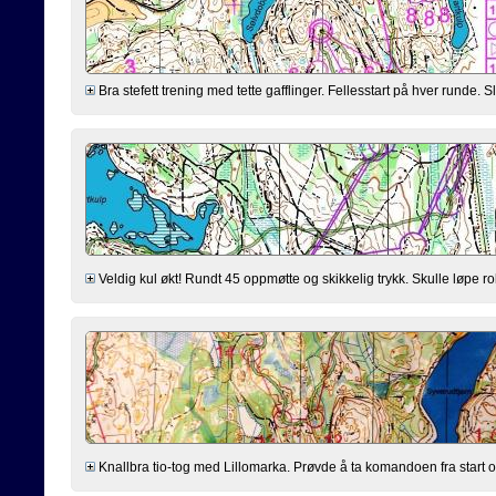
Bra stefett trening med tette gafflinger. Fellesstart på hver runde. Slit
Veldig kul økt! Rundt 45 oppmøtte og skikkelig trykk. Skulle løpe ro
Knallbra tio-tog med Lillomarka. Prøvde å ta komandoen fra start og