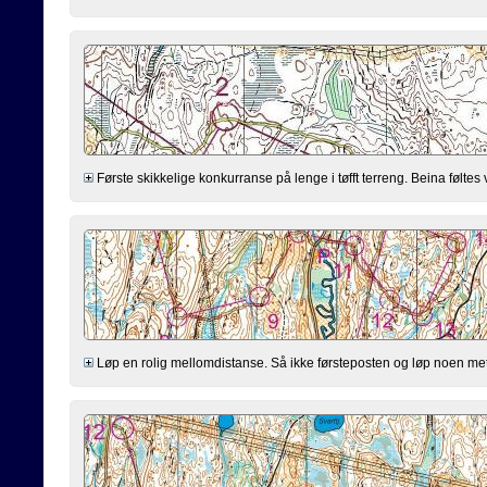
Første skikkelige konkurranse på lenge i tøfft terreng. Beina føltes
Løp en rolig mellomdistanse. Så ikke førsteposten og løp noen meter