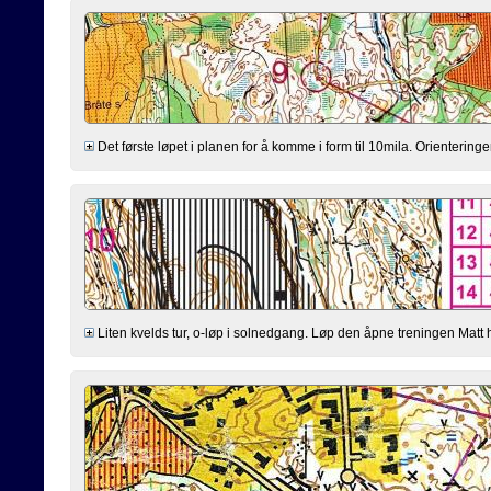
Det første løpet i planen for å komme i form til 10mila. Orienteringen
Liten kvelds tur, o-løp i solnedgang. Løp den åpne treningen Matt