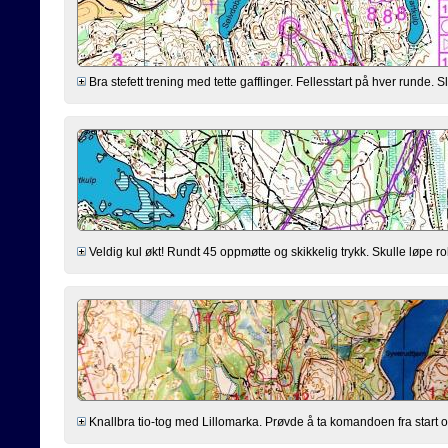
Bra stefett trening med tette gafflinger. Fellesstart på hver runde. Slit
Veldig kul økt! Rundt 45 oppmøtte og skikkelig trykk. Skulle løpe ro
Knallbra tio-tog med Lillomarka. Prøvde å ta komandoen fra start og