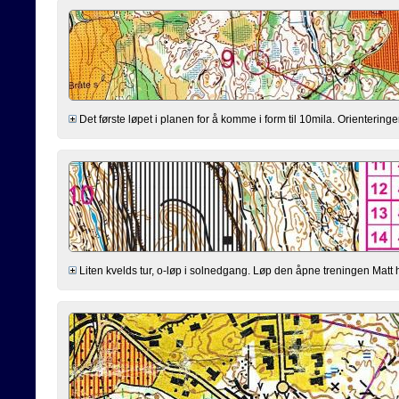
Det første løpet i planen for å komme i form til 10mila. Orienteringen
Liten kvelds tur, o-løp i solnedgang. Løp den åpne treningen Matt