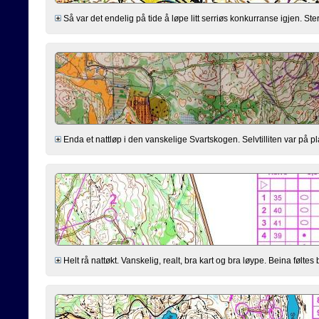
Så var det endelig på tide å løpe litt serriøs konkurranse igjen. Sterkt
Enda et nattløp i den vanskelige Svartskogen. Selvtilliten var på plas
Helt rå nattøkt. Vanskelig, realt, bra kart og bra løype. Beina føltes