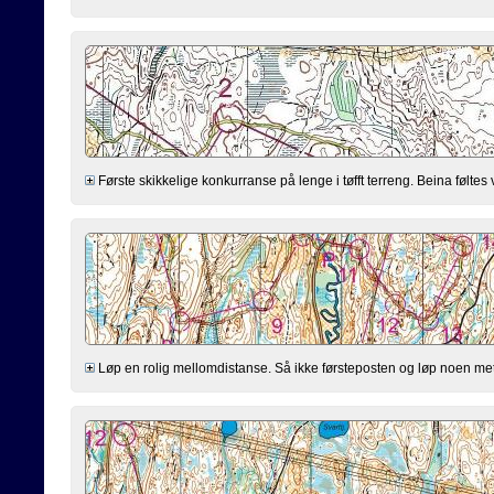
Første skikkelige konkurranse på lenge i tøfft terreng. Beina føltes
Løp en rolig mellomdistanse. Så ikke førsteposten og løp noen meter