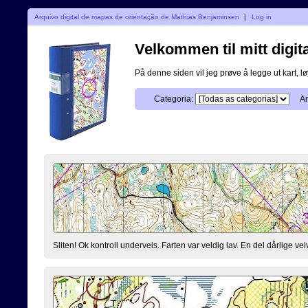
Arquivo digital de mapas de orientação de Mathias Benjaminsen
|
Log in
Velkommen til mitt digita
På denne siden vil jeg prøve å legge ut kart, løy
Categoria:
An
Sliten! Ok kontroll underveis. Farten var veldig lav. En del dårlige vei