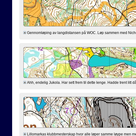
Gennomløping av langdistansen på WOC. Løp sammen med Nicholas, r
Ahh, endelig Jukola. Har sett frem til dette lenge. Hadde trent litt då
Lillomarkas klubbmesterskap hvor alle løper samme løype men med 