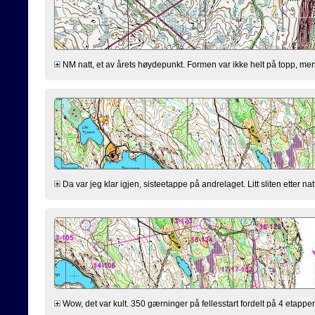
NM natt, et av årets høydepunkt. Formen var ikke helt på topp, men bu
Da var jeg klar igjen, sisteetappe på andrelaget. Litt sliten etter nat
Wow, det var kult. 350 gærninger på fellesstart fordelt på 4 etapper