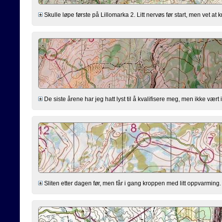
Skulle løpe første på Lillomarka 2. Litt nervøs før start, men vet at 
De siste årene har jeg hatt lyst til å kvalifisere meg, men ikke vært
Sliten etter dagen før, men får i gang kroppen med litt oppvarming. Tr