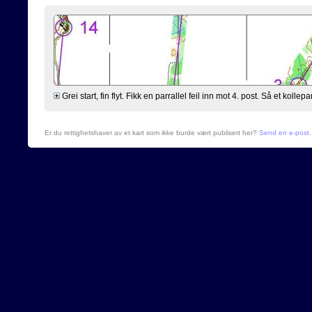
Grei start, fin flyt. Fikk en parrallel feil inn mot 4. post. Så et kollepar
Er du rettighetshaver av et kart som ikke burde vært publisert her?
Send en e-post
.