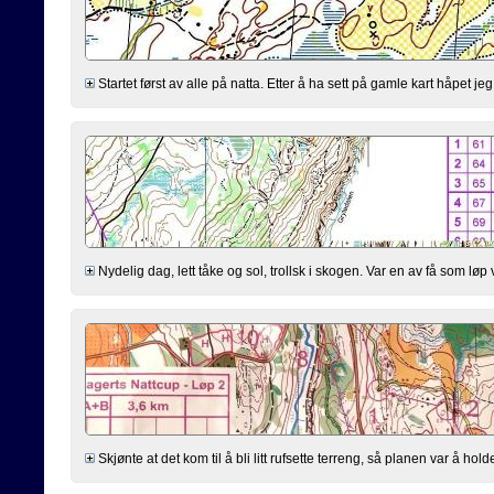
Startet først av alle på natta. Etter å ha sett på gamle kart håpet je
Nydelig dag, lett tåke og sol, trollsk i skogen. Var en av få som løp v
Skjønte at det kom til å bli litt rufsette terreng, så planen var å hold