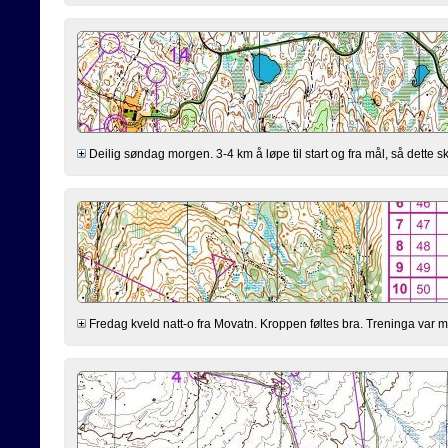
Deilig søndag morgen. 3-4 km å løpe til start og fra mål, så dette s
Fredag kveld natt-o fra Movatn. Kroppen føltes bra. Treninga var men