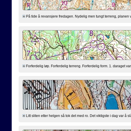
På tide å revansjere fredagen. Nydelig men tungt terreng, planen var å 
Forferdelig løp. Forferdelig terreng. Forferdelig form. 1. daraget var 
Litt sliten etter helgen så tok det med ro. Det viktigste i dag var å slå In