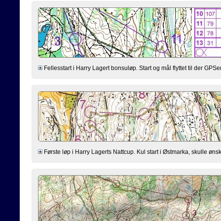
Fellesstart i Harry Lagert bonsuløp. Start og mål flyttet til der GPSen st
Første løp i Harry Lagerts Nattcup. Kul start i Østmarka, skulle ønske 