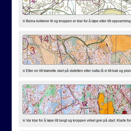
Beina kvikkner til og kroppen er klar for å løpe etter litt oppvarming.
Etter en litt klønette start på stafetten etter natta lå vi litt bak og pl
Var klar for å løpe litt langt og kroppen virket grei på start. Klarte f