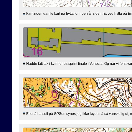
Fant noen gamle kart på hytta for noen år siden. Et ved hytta på En
Hadde fått tak i kvinnenes sprint finale i Venezia. Og når vi først
Etter å ha sett på GPSen synes jeg ikke løypa så så vanskelig ut, men