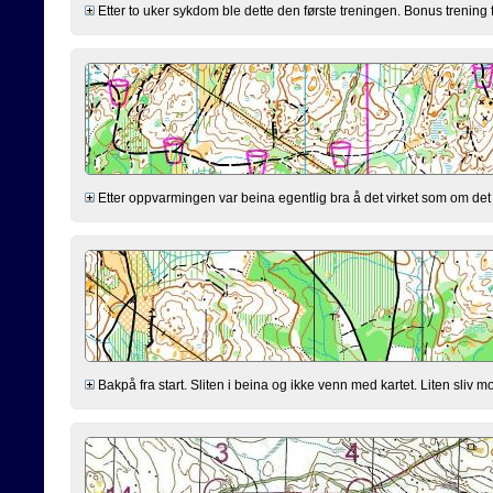
Etter to uker sykdom ble dette den første treningen. Bonus trening 
Etter oppvarmingen var beina egentlig bra å det virket som om det s
Bakpå fra start. Sliten i beina og ikke venn med kartet. Liten sliv mo