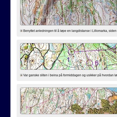
Benyttet anledningen til å løpe en langdistanse i Lillomarka, siden j
Var ganske sliten i beina på formiddagen og usikker på hvordan løp