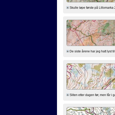
Skulle løpe første på Lillomarka 2
De siste årene har jeg hatt lyst t
Sliten etter dagen før, men får i 