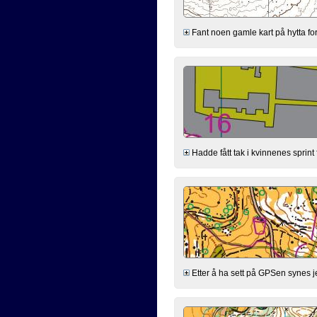
Fant noen gamle kart på hytta for
Hadde fått tak i kvinnenes sprint
Etter å ha sett på GPSen synes jeg