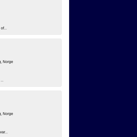
of...
g, Norge
...
g, Norge
ar...