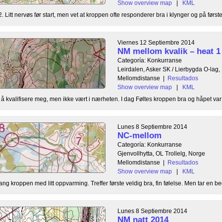
Show overview map
|
KML
. Litt nervøs før start, men vet at kroppen ofte responderer bra i klynger og på førstee
Viernes 12 Septiembre 2014
NM mellom kvalik – heat 1
Categoría: Konkurranse
Leirdalen, Asker SK / Lierbygda O-lag,
Mellomdistanse
|
Resultados
Show overview map
|
KML
il å kvalifisere meg, men ikke vært i nærheten. I dag Føltes kroppen bra og håpet var 
Lunes 8 Septiembre 2014
NC-mellom
Categoría: Konkurranse
Gjenvollhytta, OL Trollelg, Norge
Mellomdistanse
|
Resultados
Show overview map
|
KML
gang kroppen med litt oppvarming. Treffer første veldig bra, fin følelse. Men tar en beg
Lunes 8 Septiembre 2014
NM natt 2014