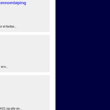
jennomløping
 et fantas...
et o...
H21 og alle an...