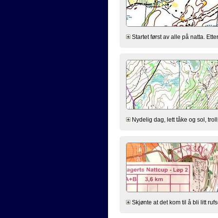
Startet først av alle på natta. Et
Nydelig dag, lett tåke og sol, trol
Skjønte at det kom til å bli litt r