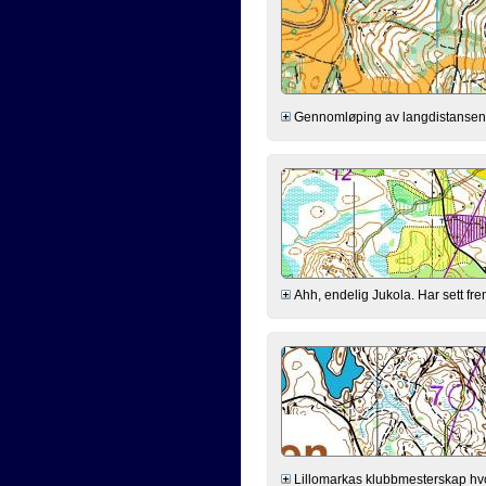
Gennomløping av langdistansen p
Ahh, endelig Jukola. Har sett frem 
Lillomarkas klubbmesterskap hvo