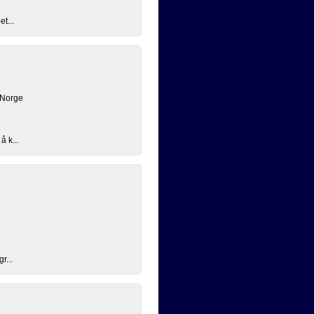
t...
 Norge
å k...
r...