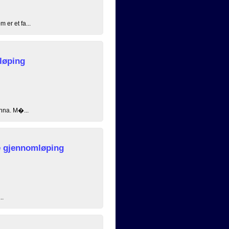
 er et fa...
løping
unna. M�...
 gjennomløping
..