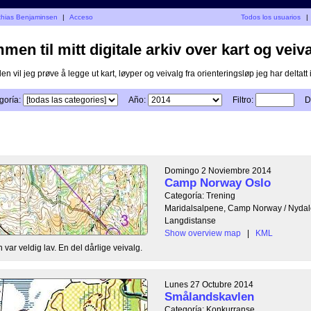
athias Benjaminsen
|
Acceso
Todos los usuarios
|
en til mitt digitale arkiv over kart og veiva
n vil jeg prøve å legge ut kart, løyper og veivalg fra orienteringsløp jeg har deltatt i
goría:
Año:
Filtro:
D
Domingo 2 Noviembre 2014
Camp Norway Oslo
Categoría: Trening
Maridalsalpene, Camp Norway / Nydal
Langdistanse
Show overview map
|
KML
n var veldig lav. En del dårlige veivalg.
Lunes 27 Octubre 2014
Smålandskavlen
Categoría: Konkurranse