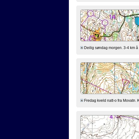
Deilig søndag morgen. 3-4 km å lø
Fredag kveld natt-o fra Movatn. K