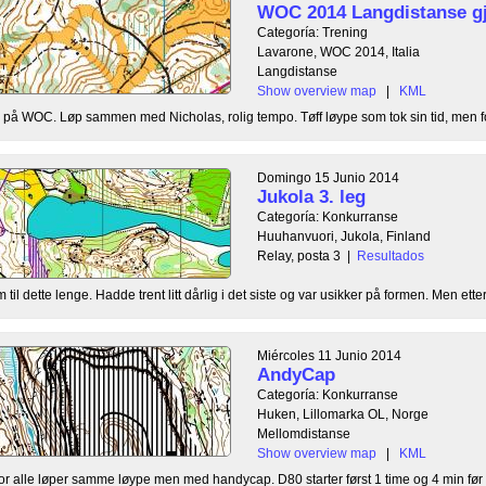
WOC 2014 Langdistanse g
Categoría: Trening
Lavarone, WOC 2014, Italia
Langdistanse
Show overview map
|
KML
å WOC. Løp sammen med Nicholas, rolig tempo. Tøff løype som tok sin tid, men for
Domingo 15 Junio 2014
Jukola 3. leg
Categoría: Konkurranse
Huuhanvuori, Jukola, Finland
Relay, posta 3
|
Resultados
til dette lenge. Hadde trent litt dårlig i det siste og var usikker på formen. Men etter 
Miércoles 11 Junio 2014
AndyCap
Categoría: Konkurranse
Huken, Lillomarka OL, Norge
Mellomdistanse
Show overview map
|
KML
r alle løper samme løype men med handycap. D80 starter først 1 time og 4 min før 