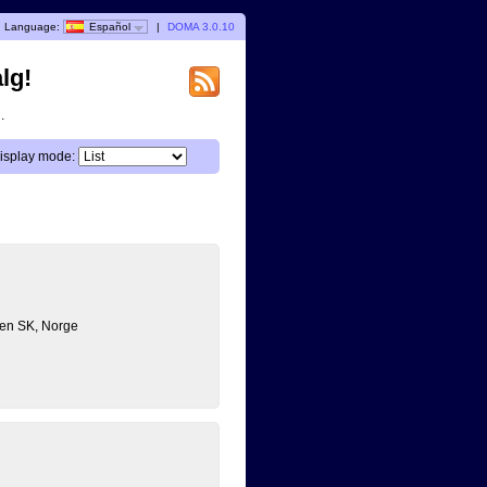
Language:
Español
|
DOMA 3.0.10
lg!
.
isplay mode:
en SK, Norge