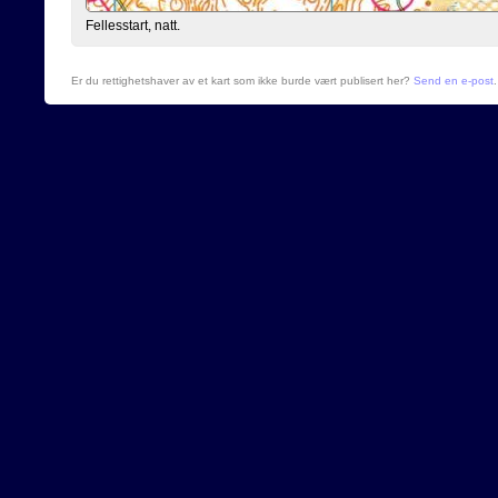
Fellesstart, natt.
Er du rettighetshaver av et kart som ikke burde vært publisert her?
Send en e-post
.