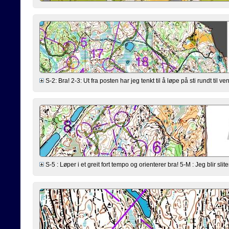
S-2: Bra! 2-3: Ut fra posten har jeg tenkt til å løpe på sti rundt til ve
S-5 : Løper i et greit fort tempo og orienterer bra! 5-M : Jeg blir slit