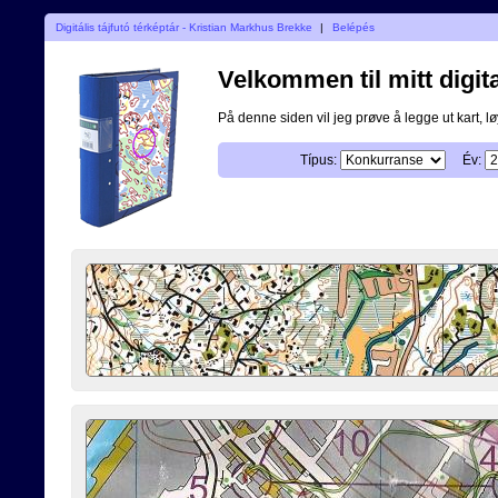
Digitális tájfutó térképtár - Kristian Markhus Brekke
|
Belépés
Velkommen til mitt digita
På denne siden vil jeg prøve å legge ut kart, løy
Típus:
Év: