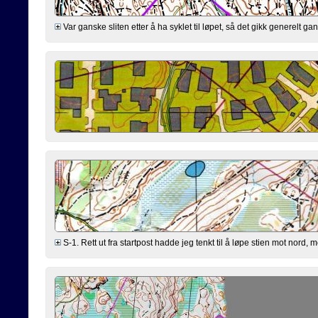
Var ganske sliten etter å ha syklet til løpet, så det gikk generelt ga
S-1. Rett ut fra startpost hadde jeg tenkt til å løpe stien mot nord,