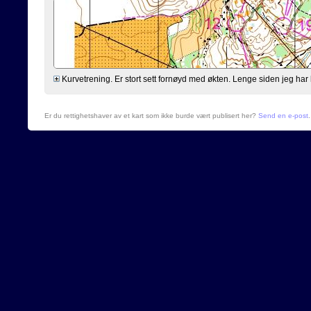
Kurvetrening. Er stort sett fornøyd med økten. Lenge siden jeg har løp
Er du rettighetshaver av et kart som ikke burde vært publisert her?
Send en e-post
.