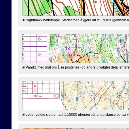
Nighthawk nattetappe. Startet med å gjøre alt feil, suste gjennom a
Parøkt, med mål om å se postenes (og andre utvalgte) detaljer først.
Løper veldig sjeldent på 1:15000 utenom på langdistanseløp, så var