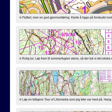
Flytfart, men en god gjennomføring. Klarte å ligge på forskudd nest
Rolig tur. Løp fram til sommerfuglen alene, så der tok vi det ekstra ro
Løp en tidligere Tour of Lillomarka som jeg ikke var med på. Hang