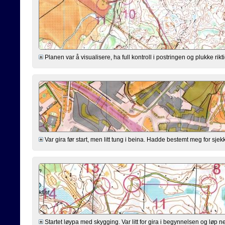
Planen var å visualisere, ha full kontroll i postringen og plukke riktig
Var gira før start, men litt tung i beina. Hadde bestemt meg for sjekk
Startet løypa med skygging. Var litt for gira i begynnelsen og løp n