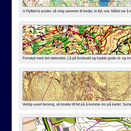
Flytfart to poster, så rolig sammen til tredje, to flyt, osv. Målet v
Fornøyd med det otekniske. Lå på forskudd og hadde gode ut- og inn
Veldig uvant terreng, så brukte litt tid på å komme inn på kartet. Sur