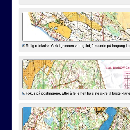
Rolig o-teknisk. Gikk i grunnen veldig fint, fokuserte på inngang i p
Fokus på postringene. Etter å feile helt fra siste sikre til første k