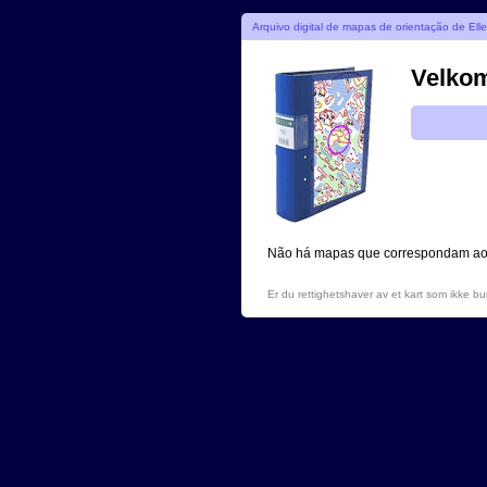
Arquivo digital de mapas de orientação de Ell
Velkomm
Não há mapas que correspondam ao c
Er du rettighetshaver av et kart som ikke b