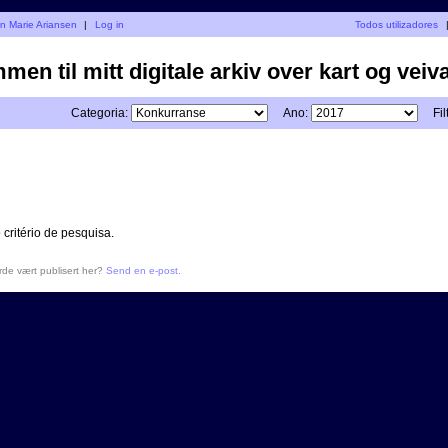
en Marie Ariansen
|
Log in
Todos utilizadores
en til mitt digitale arkiv over kart og veiva
Categoria:
Ano:
Fil
ritério de pesquisa.
urde vært publisert her?
Send en e-post
.