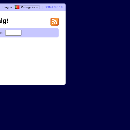
|
Língua:
Português
|
DOMA 3.0.10
lg!
tro: