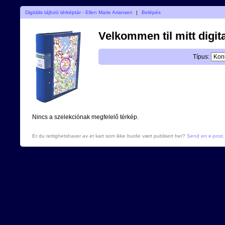
Digitális tájfutó térképtár - Ellen Marie Ariansen
|
Belépés
Velkommen til mitt digita
Típus:
Nincs a szelekciónak megfelelő térkép.
Er du rettighetshaver av et kart som ikke burde vært publisert her?
Send en e-post
.