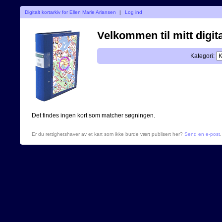
Digitalt kortarkiv for Ellen Marie Ariansen
|
Log ind
Velkommen til mitt digita
Kategori:
Det findes ingen kort som matcher søgningen.
Er du rettighetshaver av et kart som ikke burde vært publisert her?
Send en e-post
.