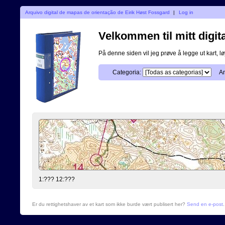
Arquivo digital de mapas de orientação de Eirik Høst Fossgard
|
Log in
Velkommen til mitt digita
På denne siden vil jeg prøve å legge ut kart, løy
Categoria:
An
1:??? 12:???
Er du rettighetshaver av et kart som ikke burde vært publisert her?
Send en e-post
.