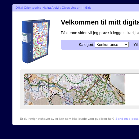
Dijital Orienteering Harita Arsivi : Claes Unger
|
Giris
Velkommen til mitt digita
På denne siden vil jeg prøve å legge ut kart, løy
Kategori:
Yil:
Er du rettighetshaver av et kart som ikke burde vært publisert her?
Send en e-post
.