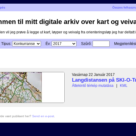
épés
Összes felhaszn
en til mitt digitale arkiv over kart og veiva
n vil jeg prøve å legge ut kart, løyper og veivalg fra orienteringsløp jeg har deltatt i
Típus:
Év:
Szűrő:
Megjelenítés
Vasárnap 22 Január 2017
Langdistansen på SKI-O-Tr
Áttekintő térkép mutatása
|
KML
urde vært publisert her?
Send en e-post
.