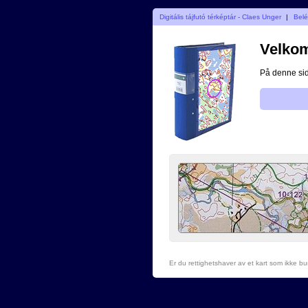
Digitális tájfutó térképtár - Claes Unger
|
Bel
Velkomm
På denne side
Er du rettighetshaver av et kart som ikke b