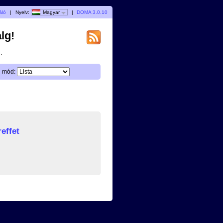
áló
|
Nyelv:
Magyar
|
DOMA 3.0.10
lg!
.
i mód:
effet