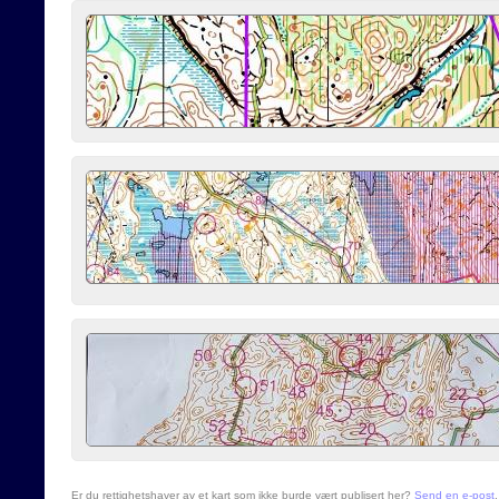
Er du rettighetshaver av et kart som ikke burde vært publisert her?
Send en e-post
.